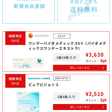
期間限定
1DAY
SALE
ワンデーバイオメディックスEV（バイオメデ
ィックスワンデーエキストラ）
¥3,630
1箱30枚入り
4pt
ポイント：
詳しくはこちら
1MONTH
期間限定
SALE
ピュアビジョン２
¥3,510
1箱6枚入り
3pt
ポイント：
詳しくはこちら