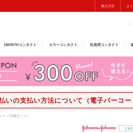
購入方法
よく
1MONTH
コンタクト
カラー
コンタクト
乱視用
コンタクト
払いの支払い方法について
（電子バーコー
ュー（10箱セット）