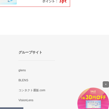
3pt
ポイント：
グループサイト
glens
BLENS
×
コンタクト通販.com
VisionLens