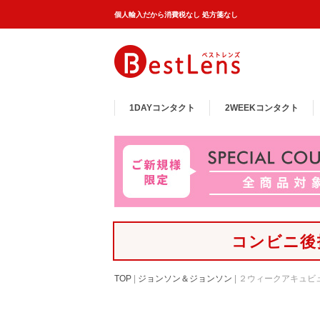
個人輸入だから消費税なし 処方箋なし
1DAY
コンタクト
2WEEK
コンタクト
コンビニ後
TOP
|
ジョンソン＆ジョンソン
|
２ウィークアキュビ