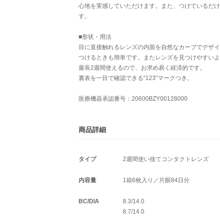
心地を実感していただけます。また、つけているだけ
す。
■形状・用法
目に直接触れるレンズの内面を自然なカーブでデザイ
つけるときも簡単です。またレンズを見つけやすいよ
最長2週間使えるので、お求め易く経済的です。
裏表を一目で確認できる“123”マークつき。
医療機器承認番号：20600BZY00128000
商品詳細
タイプ
2週間使い捨てコンタクトレンズ
内容量
1箱6枚入り／片眼84日分
BC/DIA
8.3/14.0
8.7/14.0