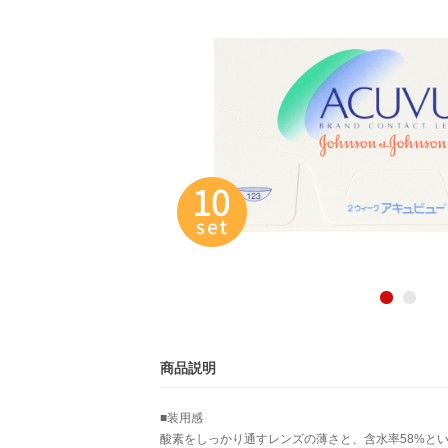
商品説明
■装用感
酸素をしっかり通すレンズの薄さと、含水率58%と