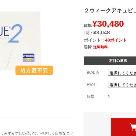
２ウィークアキュビュ
¥30,480
価格:
¥3,048
1箱：
ポイント：
40ポイント
送料:
送料無料
右目の選択
BC/DIA
PWR
個数
5
いうみずみずしい潤いで、やさしく自然なつけ