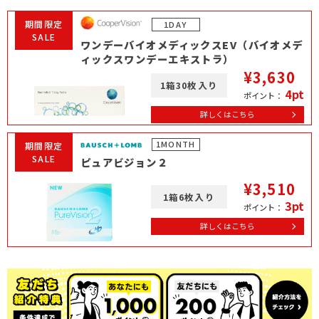
期間限定
1DAY
SALE
ワンデーバイオメディックスEV（バイオメデ
ィックスワンデーエキストラ）
¥3,630
1箱30枚入り
4pt
ポイント：
詳しくはこちら
1MONTH
期間限定
SALE
ピュアビジョン２
¥3,510
1箱6枚入り
3pt
ポイント：
詳しくはこちら