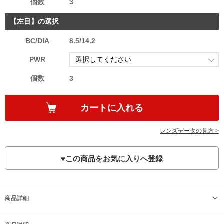
個数
3
【左目】の選択
BC/DIA
8.5/14.2
PWR
個数
3
レンズデータの見方 >
♥
この商品をお気に入りへ登録
商品詳細